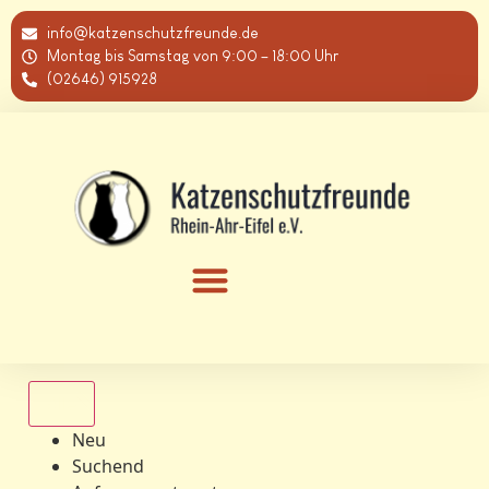
info@katzenschutzfreunde.de
Montag bis Samstag von 9:00 – 18:00 Uhr
(02646) 915928
Alle
Neu
Suchend