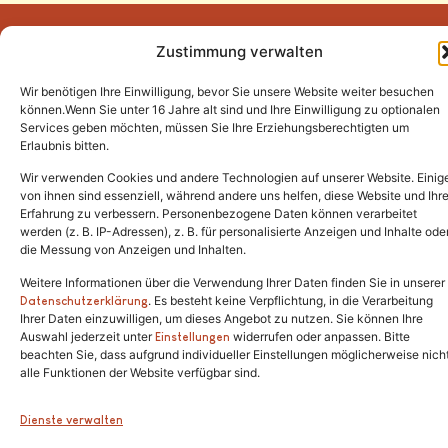
Zustimmung verwalten
Wir benötigen Ihre Einwilligung, bevor Sie unsere Website weiter besuchen
Tel.:
(02646) 915928
können.Wenn Sie unter 16 Jahre alt sind und Ihre Einwilligung zu optionalen
Services geben möchten, müssen Sie Ihre Erziehungsberechtigten um
info@katzenschutzfreunde.de
Erlaubnis bitten.
Im Brandenfeld 22
Wir verwenden Cookies und andere Technologien auf unserer Website. Einig
von ihnen sind essenziell, während andere uns helfen, diese Website und Ihr
Erfahrung zu verbessern. Personenbezogene Daten können verarbeitet
53426 Schalkenbach
werden (z. B. IP-Adressen), z. B. für personalisierte Anzeigen und Inhalte ode
die Messung von Anzeigen und Inhalten.
Weitere Informationen über die Verwendung Ihrer Daten finden Sie in unserer
. Es besteht keine Verpflichtung, in die Verarbeitung
Copyright © 2024. Alle Rechte vorbehalten.
Datenschutzerklärung
Ihrer Daten einzuwilligen, um dieses Angebot zu nutzen. Sie können Ihre
Auswahl jederzeit unter
widerrufen oder anpassen. Bitte
Einstellungen
beachten Sie, dass aufgrund individueller Einstellungen möglicherweise nich
alle Funktionen der Website verfügbar sind.
Dienste verwalten