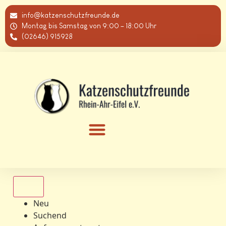
info@katzenschutzfreunde.de
Montag bis Samstag von 9:00 – 18:00 Uhr
(02646) 915928
Alle
Neu
Suchend