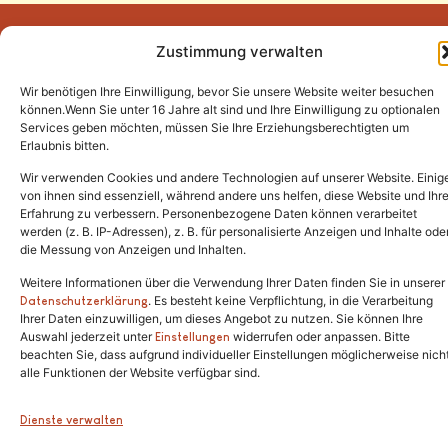
Zustimmung verwalten
Wir benötigen Ihre Einwilligung, bevor Sie unsere Website weiter besuchen
Tel.:
(02646) 915928
können.Wenn Sie unter 16 Jahre alt sind und Ihre Einwilligung zu optionalen
Services geben möchten, müssen Sie Ihre Erziehungsberechtigten um
info@katzenschutzfreunde.de
Erlaubnis bitten.
Im Brandenfeld 22
Wir verwenden Cookies und andere Technologien auf unserer Website. Einig
von ihnen sind essenziell, während andere uns helfen, diese Website und Ihr
Erfahrung zu verbessern. Personenbezogene Daten können verarbeitet
53426 Schalkenbach
werden (z. B. IP-Adressen), z. B. für personalisierte Anzeigen und Inhalte ode
die Messung von Anzeigen und Inhalten.
Weitere Informationen über die Verwendung Ihrer Daten finden Sie in unserer
. Es besteht keine Verpflichtung, in die Verarbeitung
Copyright © 2024. Alle Rechte vorbehalten.
Datenschutzerklärung
Ihrer Daten einzuwilligen, um dieses Angebot zu nutzen. Sie können Ihre
Auswahl jederzeit unter
widerrufen oder anpassen. Bitte
Einstellungen
beachten Sie, dass aufgrund individueller Einstellungen möglicherweise nich
alle Funktionen der Website verfügbar sind.
Dienste verwalten