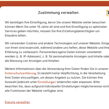
Zustimmung verwalten
Wir benötigen Ihre Einwilligung, bevor Sie unsere Website weiter besuchen
Tel.:
(02646) 915928
können.Wenn Sie unter 16 Jahre alt sind und Ihre Einwilligung zu optionalen
Services geben möchten, müssen Sie Ihre Erziehungsberechtigten um
info@katzenschutzfreunde.de
Erlaubnis bitten.
Im Brandenfeld 22
Wir verwenden Cookies und andere Technologien auf unserer Website. Einig
von ihnen sind essenziell, während andere uns helfen, diese Website und Ihr
Erfahrung zu verbessern. Personenbezogene Daten können verarbeitet
53426 Schalkenbach
werden (z. B. IP-Adressen), z. B. für personalisierte Anzeigen und Inhalte ode
die Messung von Anzeigen und Inhalten.
Weitere Informationen über die Verwendung Ihrer Daten finden Sie in unserer
. Es besteht keine Verpflichtung, in die Verarbeitung
Copyright © 2024. Alle Rechte vorbehalten.
Datenschutzerklärung
Ihrer Daten einzuwilligen, um dieses Angebot zu nutzen. Sie können Ihre
Auswahl jederzeit unter
widerrufen oder anpassen. Bitte
Einstellungen
beachten Sie, dass aufgrund individueller Einstellungen möglicherweise nich
alle Funktionen der Website verfügbar sind.
Dienste verwalten