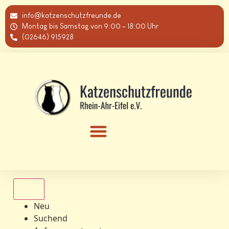
info@katzenschutzfreunde.de
Montag bis Samstag von 9:00 – 18:00 Uhr
(02646) 915928
Alle
Neu
Suchend