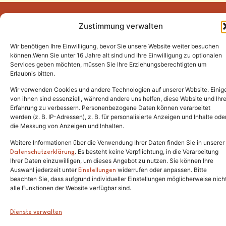
Zustimmung verwalten
Wir benötigen Ihre Einwilligung, bevor Sie unsere Website weiter besuchen
Tel.:
(02646) 915928
können.Wenn Sie unter 16 Jahre alt sind und Ihre Einwilligung zu optionalen
Services geben möchten, müssen Sie Ihre Erziehungsberechtigten um
info@katzenschutzfreunde.de
Erlaubnis bitten.
Im Brandenfeld 22
Wir verwenden Cookies und andere Technologien auf unserer Website. Einig
von ihnen sind essenziell, während andere uns helfen, diese Website und Ihr
Erfahrung zu verbessern. Personenbezogene Daten können verarbeitet
53426 Schalkenbach
werden (z. B. IP-Adressen), z. B. für personalisierte Anzeigen und Inhalte ode
die Messung von Anzeigen und Inhalten.
Weitere Informationen über die Verwendung Ihrer Daten finden Sie in unserer
. Es besteht keine Verpflichtung, in die Verarbeitung
Copyright © 2024. Alle Rechte vorbehalten.
Datenschutzerklärung
Ihrer Daten einzuwilligen, um dieses Angebot zu nutzen. Sie können Ihre
Auswahl jederzeit unter
widerrufen oder anpassen. Bitte
Einstellungen
beachten Sie, dass aufgrund individueller Einstellungen möglicherweise nich
alle Funktionen der Website verfügbar sind.
Dienste verwalten