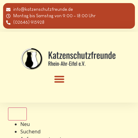
info@katzenschutzfreunde.de
Montag bis Samstag von 9:00 – 18:00 Uhr
(02646) 915928
Alle
Neu
Suchend