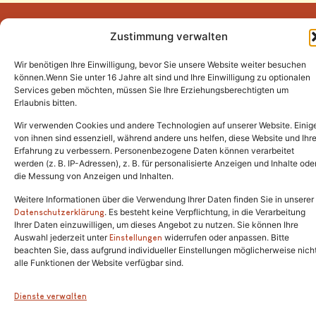
Zustimmung verwalten
Wir benötigen Ihre Einwilligung, bevor Sie unsere Website weiter besuchen
Tel.:
(02646) 915928
können.Wenn Sie unter 16 Jahre alt sind und Ihre Einwilligung zu optionalen
Services geben möchten, müssen Sie Ihre Erziehungsberechtigten um
info@katzenschutzfreunde.de
Erlaubnis bitten.
Im Brandenfeld 22
Wir verwenden Cookies und andere Technologien auf unserer Website. Einig
von ihnen sind essenziell, während andere uns helfen, diese Website und Ihr
Erfahrung zu verbessern. Personenbezogene Daten können verarbeitet
53426 Schalkenbach
werden (z. B. IP-Adressen), z. B. für personalisierte Anzeigen und Inhalte ode
die Messung von Anzeigen und Inhalten.
Weitere Informationen über die Verwendung Ihrer Daten finden Sie in unserer
. Es besteht keine Verpflichtung, in die Verarbeitung
Copyright © 2024. Alle Rechte vorbehalten.
Datenschutzerklärung
Ihrer Daten einzuwilligen, um dieses Angebot zu nutzen. Sie können Ihre
Auswahl jederzeit unter
widerrufen oder anpassen. Bitte
Einstellungen
beachten Sie, dass aufgrund individueller Einstellungen möglicherweise nich
alle Funktionen der Website verfügbar sind.
Dienste verwalten