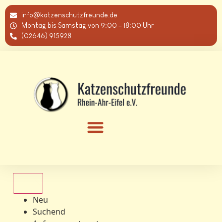
info@katzenschutzfreunde.de
Montag bis Samstag von 9:00 – 18:00 Uhr
(02646) 915928
Alle
Neu
Suchend