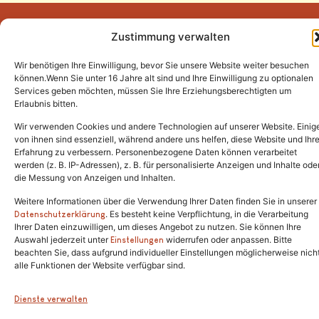
Zustimmung verwalten
Wir benötigen Ihre Einwilligung, bevor Sie unsere Website weiter besuchen
Tel.:
(02646) 915928
können.Wenn Sie unter 16 Jahre alt sind und Ihre Einwilligung zu optionalen
Services geben möchten, müssen Sie Ihre Erziehungsberechtigten um
info@katzenschutzfreunde.de
Erlaubnis bitten.
Im Brandenfeld 22
Wir verwenden Cookies und andere Technologien auf unserer Website. Einig
von ihnen sind essenziell, während andere uns helfen, diese Website und Ihr
Erfahrung zu verbessern. Personenbezogene Daten können verarbeitet
53426 Schalkenbach
werden (z. B. IP-Adressen), z. B. für personalisierte Anzeigen und Inhalte ode
die Messung von Anzeigen und Inhalten.
Weitere Informationen über die Verwendung Ihrer Daten finden Sie in unserer
. Es besteht keine Verpflichtung, in die Verarbeitung
Copyright © 2024. Alle Rechte vorbehalten.
Datenschutzerklärung
Ihrer Daten einzuwilligen, um dieses Angebot zu nutzen. Sie können Ihre
Auswahl jederzeit unter
widerrufen oder anpassen. Bitte
Einstellungen
beachten Sie, dass aufgrund individueller Einstellungen möglicherweise nich
alle Funktionen der Website verfügbar sind.
Dienste verwalten