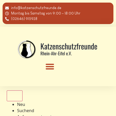
info@katzenschutzfreunde.de
Montag bis Samstag von 9:00 – 18:00 Uhr
(02646) 915928
Alle
Neu
Suchend