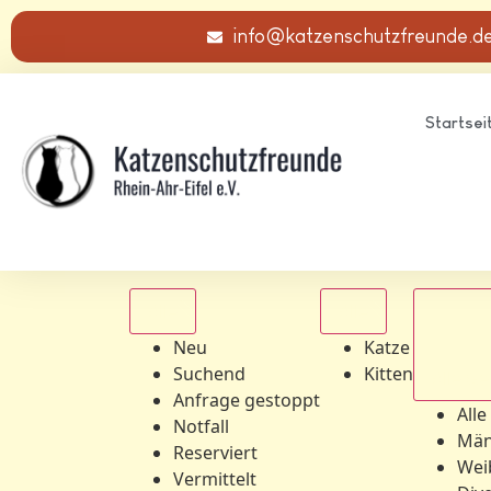
info@katzenschutzfreunde.d
Startsei
Alle
Alle
Neu
Katze
Suchend
Kitten
Alle Ge
Anfrage gestoppt
Alle
Notfall
Män
Reserviert
Wei
Vermittelt