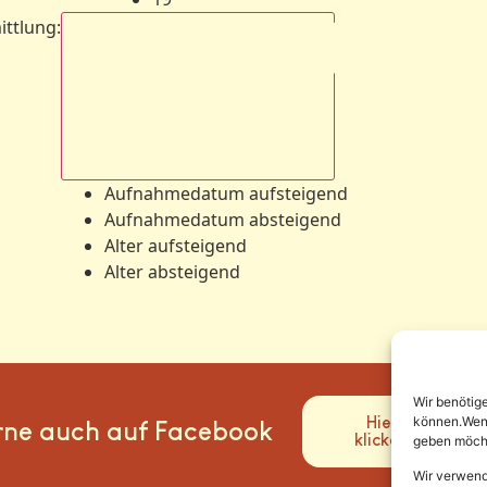
ittlung
:
Aufnahmedatum absteigend
Aufnahmedatum aufsteigend
Aufnahmedatum absteigend
Alter aufsteigend
Alter absteigend
Wir benötig
Hier
können.Wenn 
rne auch auf Facebook
klicken
geben möcht
Wir verwend