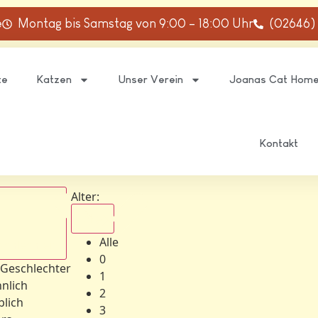
e
Montag bis Samstag von 9:00 – 18:00 Uhr
(02646)
te
Katzen
Unser Verein
Joanas Cat Hom
Kontakt
Alter:
Alle
Alle
schlechter
0
 Geschlechter
1
nlich
2
blich
3