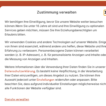
Zustimmung verwalten
Wir benötigen Ihre Einwilligung, bevor Sie unsere Website weiter besuchen
Tel.:
(02646) 915928
können.Wenn Sie unter 16 Jahre alt sind und Ihre Einwilligung zu optionalen
Services geben möchten, müssen Sie Ihre Erziehungsberechtigten um
info@katzenschutzfreunde.de
Erlaubnis bitten.
Im Brandenfeld 22
Wir verwenden Cookies und andere Technologien auf unserer Website. Einig
von ihnen sind essenziell, während andere uns helfen, diese Website und Ihr
Erfahrung zu verbessern. Personenbezogene Daten können verarbeitet
53426 Schalkenbach
werden (z. B. IP-Adressen), z. B. für personalisierte Anzeigen und Inhalte ode
die Messung von Anzeigen und Inhalten.
Weitere Informationen über die Verwendung Ihrer Daten finden Sie in unserer
. Es besteht keine Verpflichtung, in die Verarbeitung
Copyright © 2024. Alle Rechte vorbehalten.
Datenschutzerklärung
Ihrer Daten einzuwilligen, um dieses Angebot zu nutzen. Sie können Ihre
Auswahl jederzeit unter
widerrufen oder anpassen. Bitte
Einstellungen
beachten Sie, dass aufgrund individueller Einstellungen möglicherweise nich
alle Funktionen der Website verfügbar sind.
Dienste verwalten