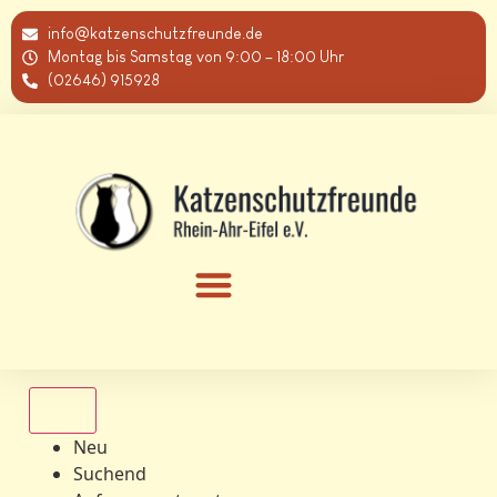
info@katzenschutzfreunde.de
Montag bis Samstag von 9:00 – 18:00 Uhr
(02646) 915928
Alle
Neu
Suchend