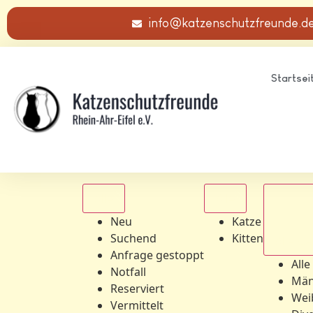
info@katzenschutzfreunde.d
Startsei
Alle
Alle
Neu
Katze
Suchend
Kitten
Alle Ge
Anfrage gestoppt
Alle
Notfall
Män
Reserviert
Wei
Vermittelt