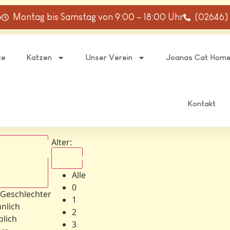
e
Montag bis Samstag von 9:00 – 18:00 Uhr
(02646)
te
Katzen
Unser Verein
Joanas Cat Hom
Kontakt
Alter:
Alle
Alle
schlechter
0
 Geschlechter
1
nlich
2
blich
3