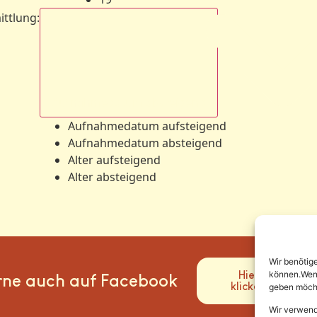
ittlung
:
Aufnahmedatum absteigend
Aufnahmedatum aufsteigend
Aufnahmedatum absteigend
Alter aufsteigend
Alter absteigend
Wir benötig
Hier
können.Wenn 
rne auch auf Facebook
klicken
geben möcht
Wir verwend