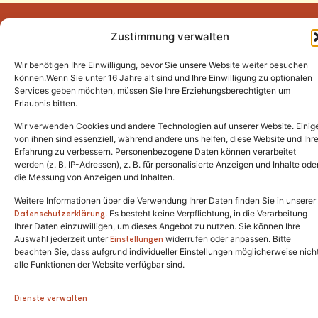
Zustimmung verwalten
Wir benötigen Ihre Einwilligung, bevor Sie unsere Website weiter besuchen
Tel.:
(02646) 915928
können.Wenn Sie unter 16 Jahre alt sind und Ihre Einwilligung zu optionalen
Services geben möchten, müssen Sie Ihre Erziehungsberechtigten um
info@katzenschutzfreunde.de
Erlaubnis bitten.
Im Brandenfeld 22
Wir verwenden Cookies und andere Technologien auf unserer Website. Einig
von ihnen sind essenziell, während andere uns helfen, diese Website und Ihr
Erfahrung zu verbessern. Personenbezogene Daten können verarbeitet
53426 Schalkenbach
werden (z. B. IP-Adressen), z. B. für personalisierte Anzeigen und Inhalte ode
die Messung von Anzeigen und Inhalten.
Weitere Informationen über die Verwendung Ihrer Daten finden Sie in unserer
. Es besteht keine Verpflichtung, in die Verarbeitung
Copyright © 2024. Alle Rechte vorbehalten.
Datenschutzerklärung
Ihrer Daten einzuwilligen, um dieses Angebot zu nutzen. Sie können Ihre
Auswahl jederzeit unter
widerrufen oder anpassen. Bitte
Einstellungen
beachten Sie, dass aufgrund individueller Einstellungen möglicherweise nich
alle Funktionen der Website verfügbar sind.
Dienste verwalten