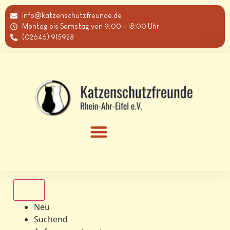
info@katzenschutzfreunde.de
Montag bis Samstag von 9:00 – 18:00 Uhr
(02646) 915928
Alle
Neu
Suchend