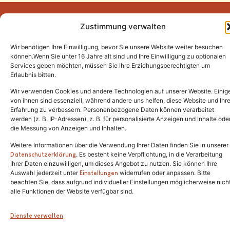
Zustimmung verwalten
Wir benötigen Ihre Einwilligung, bevor Sie unsere Website weiter besuchen
Tel.:
(02646) 915928
können.Wenn Sie unter 16 Jahre alt sind und Ihre Einwilligung zu optionalen
Services geben möchten, müssen Sie Ihre Erziehungsberechtigten um
info@katzenschutzfreunde.de
Erlaubnis bitten.
Im Brandenfeld 22
Wir verwenden Cookies und andere Technologien auf unserer Website. Einig
von ihnen sind essenziell, während andere uns helfen, diese Website und Ihr
Erfahrung zu verbessern. Personenbezogene Daten können verarbeitet
53426 Schalkenbach
werden (z. B. IP-Adressen), z. B. für personalisierte Anzeigen und Inhalte ode
die Messung von Anzeigen und Inhalten.
Weitere Informationen über die Verwendung Ihrer Daten finden Sie in unserer
. Es besteht keine Verpflichtung, in die Verarbeitung
Copyright © 2024. Alle Rechte vorbehalten.
Datenschutzerklärung
Ihrer Daten einzuwilligen, um dieses Angebot zu nutzen. Sie können Ihre
Auswahl jederzeit unter
widerrufen oder anpassen. Bitte
Einstellungen
beachten Sie, dass aufgrund individueller Einstellungen möglicherweise nich
alle Funktionen der Website verfügbar sind.
Dienste verwalten