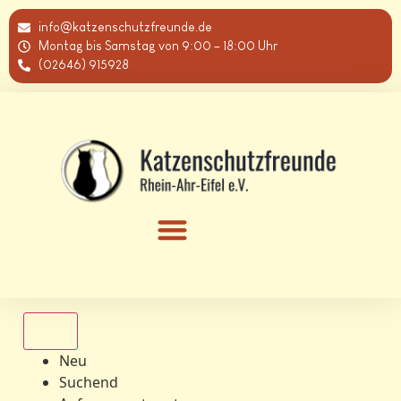
info@katzenschutzfreunde.de
Montag bis Samstag von 9:00 – 18:00 Uhr
(02646) 915928
Alle
Neu
Suchend