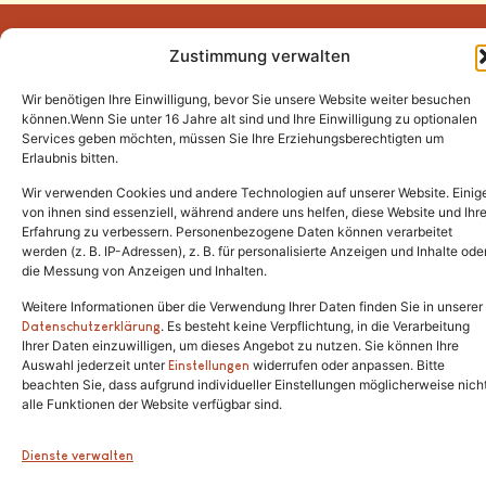
Zustimmung verwalten
Wir benötigen Ihre Einwilligung, bevor Sie unsere Website weiter besuchen
Tel.:
(02646) 915928
können.Wenn Sie unter 16 Jahre alt sind und Ihre Einwilligung zu optionalen
Services geben möchten, müssen Sie Ihre Erziehungsberechtigten um
info@katzenschutzfreunde.de
Erlaubnis bitten.
Im Brandenfeld 22
Wir verwenden Cookies und andere Technologien auf unserer Website. Einig
von ihnen sind essenziell, während andere uns helfen, diese Website und Ihr
Erfahrung zu verbessern. Personenbezogene Daten können verarbeitet
53426 Schalkenbach
werden (z. B. IP-Adressen), z. B. für personalisierte Anzeigen und Inhalte ode
die Messung von Anzeigen und Inhalten.
Weitere Informationen über die Verwendung Ihrer Daten finden Sie in unserer
. Es besteht keine Verpflichtung, in die Verarbeitung
Copyright © 2024. Alle Rechte vorbehalten.
Datenschutzerklärung
Ihrer Daten einzuwilligen, um dieses Angebot zu nutzen. Sie können Ihre
Auswahl jederzeit unter
widerrufen oder anpassen. Bitte
Einstellungen
beachten Sie, dass aufgrund individueller Einstellungen möglicherweise nich
alle Funktionen der Website verfügbar sind.
Dienste verwalten