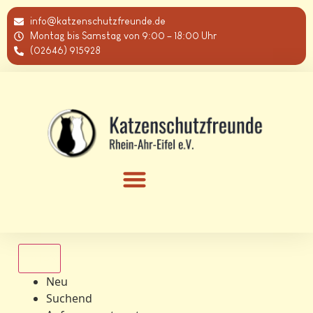
info@katzenschutzfreunde.de
Montag bis Samstag von 9:00 – 18:00 Uhr
(02646) 915928
Alle
Neu
Suchend