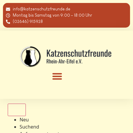
info@katzenschutzfreunde.de
Montag bis Samstag von 9:00 – 18:00 Uhr
(02646) 915928
Alle
Neu
Suchend