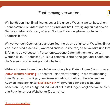
Zustimmung verwalten
Wir benötigen Ihre Einwilligung, bevor Sie unsere Website weiter besuchen
Tel.:
(02646) 915928
können.Wenn Sie unter 16 Jahre alt sind und Ihre Einwilligung zu optionalen
Services geben möchten, müssen Sie Ihre Erziehungsberechtigten um
info@katzenschutzfreunde.de
Erlaubnis bitten.
Im Brandenfeld 22
Wir verwenden Cookies und andere Technologien auf unserer Website. Einig
von ihnen sind essenziell, während andere uns helfen, diese Website und Ihr
Erfahrung zu verbessern. Personenbezogene Daten können verarbeitet
53426 Schalkenbach
werden (z. B. IP-Adressen), z. B. für personalisierte Anzeigen und Inhalte ode
die Messung von Anzeigen und Inhalten.
Weitere Informationen über die Verwendung Ihrer Daten finden Sie in unserer
. Es besteht keine Verpflichtung, in die Verarbeitung
Copyright © 2024. Alle Rechte vorbehalten.
Datenschutzerklärung
Ihrer Daten einzuwilligen, um dieses Angebot zu nutzen. Sie können Ihre
Auswahl jederzeit unter
widerrufen oder anpassen. Bitte
Einstellungen
beachten Sie, dass aufgrund individueller Einstellungen möglicherweise nich
alle Funktionen der Website verfügbar sind.
Dienste verwalten