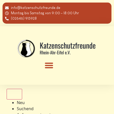
info@katzenschutzfreunde.de
Montag bis Samstag von 9:00 – 18:00 Uhr
(02646) 915928
Alle
Neu
Suchend