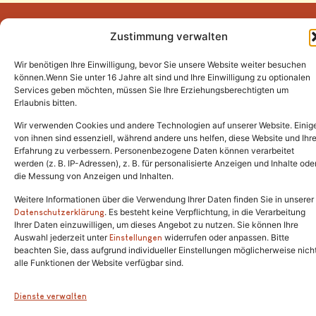
Zustimmung verwalten
Wir benötigen Ihre Einwilligung, bevor Sie unsere Website weiter besuchen
Tel.:
(02646) 915928
können.Wenn Sie unter 16 Jahre alt sind und Ihre Einwilligung zu optionalen
Services geben möchten, müssen Sie Ihre Erziehungsberechtigten um
info@katzenschutzfreunde.de
Erlaubnis bitten.
Im Brandenfeld 22
Wir verwenden Cookies und andere Technologien auf unserer Website. Einig
von ihnen sind essenziell, während andere uns helfen, diese Website und Ihr
Erfahrung zu verbessern. Personenbezogene Daten können verarbeitet
53426 Schalkenbach
werden (z. B. IP-Adressen), z. B. für personalisierte Anzeigen und Inhalte ode
die Messung von Anzeigen und Inhalten.
Weitere Informationen über die Verwendung Ihrer Daten finden Sie in unserer
. Es besteht keine Verpflichtung, in die Verarbeitung
Copyright © 2024. Alle Rechte vorbehalten.
Datenschutzerklärung
Ihrer Daten einzuwilligen, um dieses Angebot zu nutzen. Sie können Ihre
Auswahl jederzeit unter
widerrufen oder anpassen. Bitte
Einstellungen
beachten Sie, dass aufgrund individueller Einstellungen möglicherweise nich
alle Funktionen der Website verfügbar sind.
Dienste verwalten