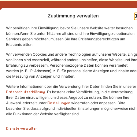
Zustimmung verwalten
Wir benötigen Ihre Einwilligung, bevor Sie unsere Website weiter besuchen
Tel.:
(02646) 915928
können.Wenn Sie unter 16 Jahre alt sind und Ihre Einwilligung zu optionalen
Services geben möchten, müssen Sie Ihre Erziehungsberechtigten um
info@katzenschutzfreunde.de
Erlaubnis bitten.
Im Brandenfeld 22
Wir verwenden Cookies und andere Technologien auf unserer Website. Einig
von ihnen sind essenziell, während andere uns helfen, diese Website und Ihr
Erfahrung zu verbessern. Personenbezogene Daten können verarbeitet
53426 Schalkenbach
werden (z. B. IP-Adressen), z. B. für personalisierte Anzeigen und Inhalte ode
die Messung von Anzeigen und Inhalten.
Weitere Informationen über die Verwendung Ihrer Daten finden Sie in unserer
. Es besteht keine Verpflichtung, in die Verarbeitung
Copyright © 2024. Alle Rechte vorbehalten.
Datenschutzerklärung
Ihrer Daten einzuwilligen, um dieses Angebot zu nutzen. Sie können Ihre
Auswahl jederzeit unter
widerrufen oder anpassen. Bitte
Einstellungen
beachten Sie, dass aufgrund individueller Einstellungen möglicherweise nich
alle Funktionen der Website verfügbar sind.
Dienste verwalten