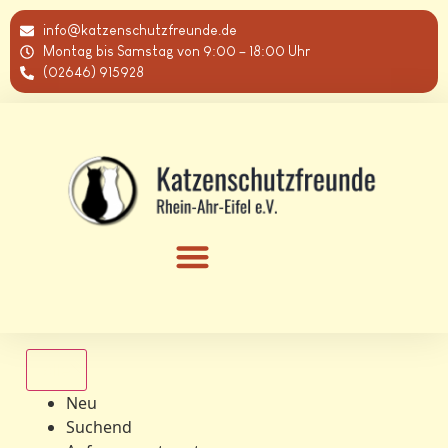
info@katzenschutzfreunde.de
Montag bis Samstag von 9:00 – 18:00 Uhr
(02646) 915928
Alle
Neu
Suchend