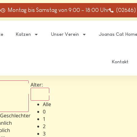
e
Montag bis Samstag von 9:00 – 18:00 Uhr
(02646)
te
Katzen
Unser Verein
Joanas Cat Hom
Kontakt
Alter:
Alle
Alle
schlechter
0
 Geschlechter
1
nlich
2
blich
3