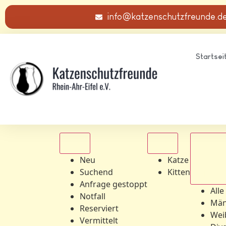
info@katzenschutzfreunde.d
Startsei
Alle
Alle
Neu
Katze
Suchend
Kitten
Alle Ge
Anfrage gestoppt
Alle
Notfall
Män
Reserviert
Wei
Vermittelt