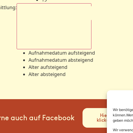
ittlung
:
Aufnahmedatum absteigend
Aufnahmedatum aufsteigend
Aufnahmedatum absteigend
Alter aufsteigend
Alter absteigend
Wir benötig
Hier
können.Wenn 
rne auch auf Facebook
klicken
geben möcht
Wir verwend