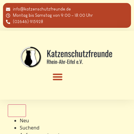
info@katzenschutzfreunde.de
Montag bis Samstag von 9:00 – 18:00 Uhr
(02646) 915928
Alle
Neu
Suchend