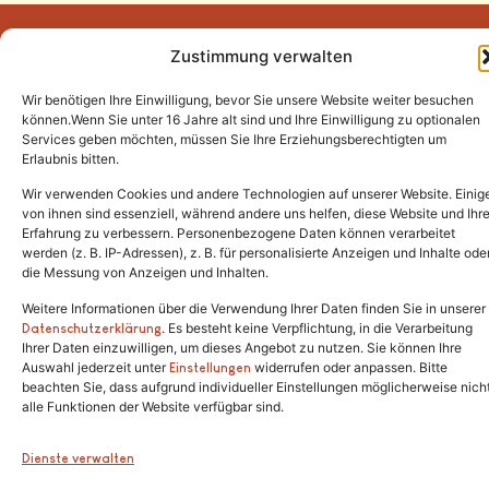
Zustimmung verwalten
Wir benötigen Ihre Einwilligung, bevor Sie unsere Website weiter besuchen
Tel.:
(02646) 915928
können.Wenn Sie unter 16 Jahre alt sind und Ihre Einwilligung zu optionalen
Services geben möchten, müssen Sie Ihre Erziehungsberechtigten um
info@katzenschutzfreunde.de
Erlaubnis bitten.
Im Brandenfeld 22
Wir verwenden Cookies und andere Technologien auf unserer Website. Einig
von ihnen sind essenziell, während andere uns helfen, diese Website und Ihr
Erfahrung zu verbessern. Personenbezogene Daten können verarbeitet
53426 Schalkenbach
werden (z. B. IP-Adressen), z. B. für personalisierte Anzeigen und Inhalte ode
die Messung von Anzeigen und Inhalten.
Weitere Informationen über die Verwendung Ihrer Daten finden Sie in unserer
. Es besteht keine Verpflichtung, in die Verarbeitung
Copyright © 2024. Alle Rechte vorbehalten.
Datenschutzerklärung
Ihrer Daten einzuwilligen, um dieses Angebot zu nutzen. Sie können Ihre
Auswahl jederzeit unter
widerrufen oder anpassen. Bitte
Einstellungen
beachten Sie, dass aufgrund individueller Einstellungen möglicherweise nich
alle Funktionen der Website verfügbar sind.
Dienste verwalten