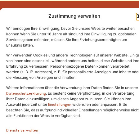
Zustimmung verwalten
Wir benötigen Ihre Einwilligung, bevor Sie unsere Website weiter besuchen
Tel.:
(02646) 915928
können.Wenn Sie unter 16 Jahre alt sind und Ihre Einwilligung zu optionalen
Services geben möchten, müssen Sie Ihre Erziehungsberechtigten um
info@katzenschutzfreunde.de
Erlaubnis bitten.
Im Brandenfeld 22
Wir verwenden Cookies und andere Technologien auf unserer Website. Einig
von ihnen sind essenziell, während andere uns helfen, diese Website und Ihr
Erfahrung zu verbessern. Personenbezogene Daten können verarbeitet
53426 Schalkenbach
werden (z. B. IP-Adressen), z. B. für personalisierte Anzeigen und Inhalte ode
die Messung von Anzeigen und Inhalten.
Weitere Informationen über die Verwendung Ihrer Daten finden Sie in unserer
. Es besteht keine Verpflichtung, in die Verarbeitung
Copyright © 2024. Alle Rechte vorbehalten.
Datenschutzerklärung
Ihrer Daten einzuwilligen, um dieses Angebot zu nutzen. Sie können Ihre
Auswahl jederzeit unter
widerrufen oder anpassen. Bitte
Einstellungen
beachten Sie, dass aufgrund individueller Einstellungen möglicherweise nich
alle Funktionen der Website verfügbar sind.
Dienste verwalten