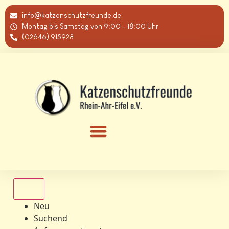
info@katzenschutzfreunde.de
Montag bis Samstag von 9:00 – 18:00 Uhr
(02646) 915928
Alle
Neu
Suchend