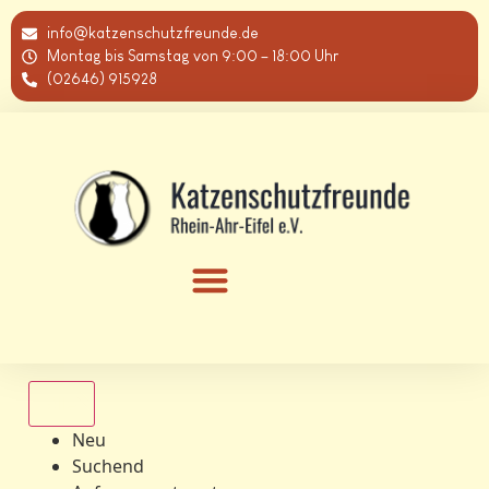
info@katzenschutzfreunde.de
Montag bis Samstag von 9:00 – 18:00 Uhr
(02646) 915928
Alle
Neu
Suchend