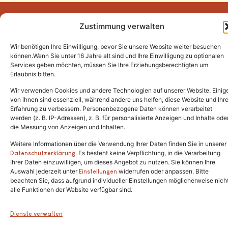
Zustimmung verwalten
Wir benötigen Ihre Einwilligung, bevor Sie unsere Website weiter besuchen
Tel.:
(02646) 915928
können.Wenn Sie unter 16 Jahre alt sind und Ihre Einwilligung zu optionalen
Services geben möchten, müssen Sie Ihre Erziehungsberechtigten um
info@katzenschutzfreunde.de
Erlaubnis bitten.
Im Brandenfeld 22
Wir verwenden Cookies und andere Technologien auf unserer Website. Einig
von ihnen sind essenziell, während andere uns helfen, diese Website und Ihr
Erfahrung zu verbessern. Personenbezogene Daten können verarbeitet
53426 Schalkenbach
werden (z. B. IP-Adressen), z. B. für personalisierte Anzeigen und Inhalte ode
die Messung von Anzeigen und Inhalten.
Weitere Informationen über die Verwendung Ihrer Daten finden Sie in unserer
. Es besteht keine Verpflichtung, in die Verarbeitung
Copyright © 2024. Alle Rechte vorbehalten.
Datenschutzerklärung
Ihrer Daten einzuwilligen, um dieses Angebot zu nutzen. Sie können Ihre
Auswahl jederzeit unter
widerrufen oder anpassen. Bitte
Einstellungen
beachten Sie, dass aufgrund individueller Einstellungen möglicherweise nich
alle Funktionen der Website verfügbar sind.
Dienste verwalten