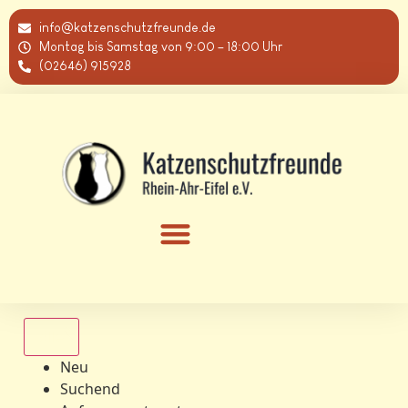
info@katzenschutzfreunde.de
Montag bis Samstag von 9:00 – 18:00 Uhr
(02646) 915928
Alle
Neu
Suchend