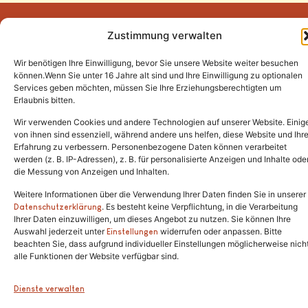
Zustimmung verwalten
Wir benötigen Ihre Einwilligung, bevor Sie unsere Website weiter besuchen
Tel.:
(02646) 915928
können.Wenn Sie unter 16 Jahre alt sind und Ihre Einwilligung zu optionalen
Services geben möchten, müssen Sie Ihre Erziehungsberechtigten um
info@katzenschutzfreunde.de
Erlaubnis bitten.
Im Brandenfeld 22
Wir verwenden Cookies und andere Technologien auf unserer Website. Einig
von ihnen sind essenziell, während andere uns helfen, diese Website und Ihr
Erfahrung zu verbessern. Personenbezogene Daten können verarbeitet
53426 Schalkenbach
werden (z. B. IP-Adressen), z. B. für personalisierte Anzeigen und Inhalte ode
die Messung von Anzeigen und Inhalten.
Weitere Informationen über die Verwendung Ihrer Daten finden Sie in unserer
. Es besteht keine Verpflichtung, in die Verarbeitung
Copyright © 2024. Alle Rechte vorbehalten.
Datenschutzerklärung
Ihrer Daten einzuwilligen, um dieses Angebot zu nutzen. Sie können Ihre
Auswahl jederzeit unter
widerrufen oder anpassen. Bitte
Einstellungen
beachten Sie, dass aufgrund individueller Einstellungen möglicherweise nich
alle Funktionen der Website verfügbar sind.
Dienste verwalten