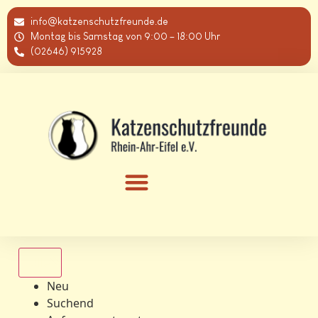
info@katzenschutzfreunde.de
Montag bis Samstag von 9:00 – 18:00 Uhr
(02646) 915928
Alle
Neu
Suchend