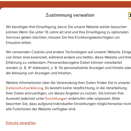
Zustimmung verwalten
Wir benötigen Ihre Einwilligung, bevor Sie unsere Website weiter besuchen
Tel.:
(02646) 915928
können.Wenn Sie unter 16 Jahre alt sind und Ihre Einwilligung zu optionalen
Services geben möchten, müssen Sie Ihre Erziehungsberechtigten um
info@katzenschutzfreunde.de
Erlaubnis bitten.
Im Brandenfeld 22
Wir verwenden Cookies und andere Technologien auf unserer Website. Einig
von ihnen sind essenziell, während andere uns helfen, diese Website und Ihr
Erfahrung zu verbessern. Personenbezogene Daten können verarbeitet
53426 Schalkenbach
werden (z. B. IP-Adressen), z. B. für personalisierte Anzeigen und Inhalte ode
die Messung von Anzeigen und Inhalten.
Weitere Informationen über die Verwendung Ihrer Daten finden Sie in unserer
. Es besteht keine Verpflichtung, in die Verarbeitung
Copyright © 2024. Alle Rechte vorbehalten.
Datenschutzerklärung
Ihrer Daten einzuwilligen, um dieses Angebot zu nutzen. Sie können Ihre
Auswahl jederzeit unter
widerrufen oder anpassen. Bitte
Einstellungen
beachten Sie, dass aufgrund individueller Einstellungen möglicherweise nich
alle Funktionen der Website verfügbar sind.
Dienste verwalten