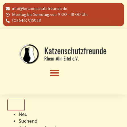
info@katzenschutzfreunde.de
Montag bis Samstag von 9:00 – 18:00 Uhr
(02646) 915928
Alle
Neu
Suchend