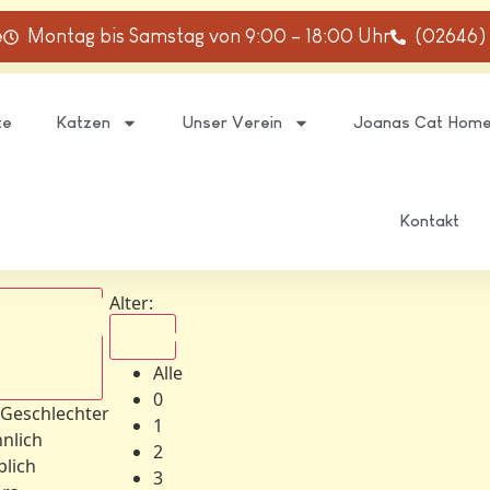
e
Montag bis Samstag von 9:00 – 18:00 Uhr
(02646)
te
Katzen
Unser Verein
Joanas Cat Hom
Kontakt
Alter:
Alle
Alle
schlechter
0
 Geschlechter
1
nlich
2
blich
3