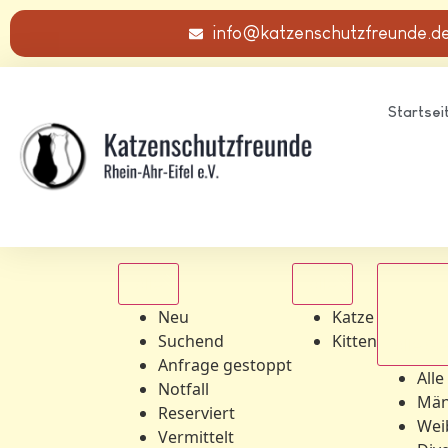
info@katzenschutzfreunde.d
Startsei
Alle
Alle
Neu
Katze
Suchend
Kitten
Alle Ge
Anfrage gestoppt
Alle
Notfall
Män
Reserviert
Wei
Vermittelt