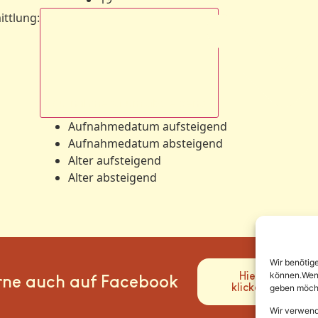
ittlung
:
Aufnahmedatum absteigend
Aufnahmedatum aufsteigend
Aufnahmedatum absteigend
Alter aufsteigend
Alter absteigend
Wir benötig
Hier
können.Wenn 
rne auch auf Facebook
klicken
geben möcht
Wir verwend