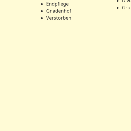
Div
Endpflege
Gru
Gnadenhof
Verstorben