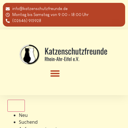
info@katzenschutzfreunde.de
Montag bis Samstag von 9:00 – 18:00 Uhr
(02646) 915928
Alle
Neu
Suchend