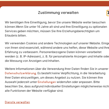
Zustimmung verwalten
Wir benötigen Ihre Einwilligung, bevor Sie unsere Website weiter besuchen
Tel.:
(02646) 915928
können.Wenn Sie unter 16 Jahre alt sind und Ihre Einwilligung zu optionalen
Services geben möchten, müssen Sie Ihre Erziehungsberechtigten um
info@katzenschutzfreunde.de
Erlaubnis bitten.
Im Brandenfeld 22
Wir verwenden Cookies und andere Technologien auf unserer Website. Einig
von ihnen sind essenziell, während andere uns helfen, diese Website und Ihr
Erfahrung zu verbessern. Personenbezogene Daten können verarbeitet
53426 Schalkenbach
werden (z. B. IP-Adressen), z. B. für personalisierte Anzeigen und Inhalte ode
die Messung von Anzeigen und Inhalten.
Weitere Informationen über die Verwendung Ihrer Daten finden Sie in unserer
. Es besteht keine Verpflichtung, in die Verarbeitung
Copyright © 2024. Alle Rechte vorbehalten.
Datenschutzerklärung
Ihrer Daten einzuwilligen, um dieses Angebot zu nutzen. Sie können Ihre
Auswahl jederzeit unter
widerrufen oder anpassen. Bitte
Einstellungen
beachten Sie, dass aufgrund individueller Einstellungen möglicherweise nich
alle Funktionen der Website verfügbar sind.
Dienste verwalten