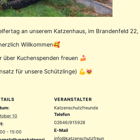
 Helfertag an unserem Katzenhaus, im Brandenfeld 22
 herzlich Willkommen🥰
r über Kuchenspenden freuen 🍰
nsatz für unsere Schützlinge) 💪😻
TAILS
VERANSTALTER
tum:
Katzenschutzfreunde
Telefon
tober 10
02646/915928
t:
E-Mail
:00 - 15:00
info@katzenschutzfreun
ranstaltungskategori