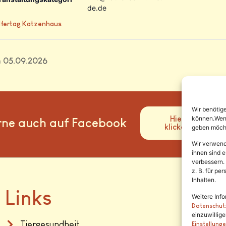
de.de
lfertag Katzenhaus
m 05.09.2026
Wir benötig
Hier
können.Wenn 
rne auch auf Facebook
klicken
geben möcht
Wir verwend
ihnen sind e
verbessern.
z. B. für p
Inhalten.
Links
Weitere Info
Datenschut
einzuwillig
Tiergesundheit
Einstellung