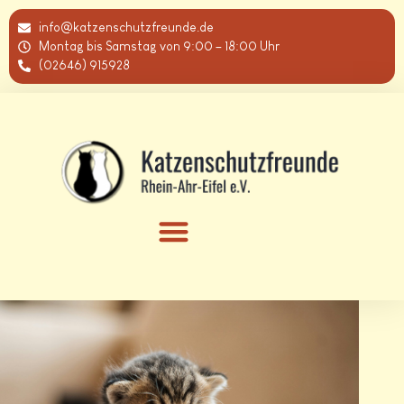
info@katzenschutzfreunde.de
Montag bis Samstag von 9:00 – 18:00 Uhr
(02646) 915928