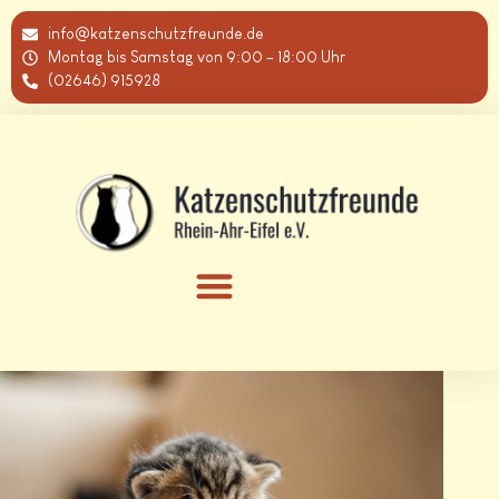
info@katzenschutzfreunde.de
Montag bis Samstag von 9:00 – 18:00 Uhr
(02646) 915928