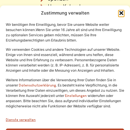
Unser Katzenhaus
Zustimmung verwalten
Vermittlung
Wir benötigen Ihre Einwilligung, bevor Sie unsere Website weiter
Rechtliches
besuchen können.Wenn Sie unter 16 Jahre alt sind und Ihre Einwilligung
zu optionalen Services geben möchten, müssen Sie Ihre
Erziehungsberechtigten um Erlaubnis bitten.
Impressum
Datenschutz
Wir verwenden Cookies und andere Technologien auf unserer Website.
Einige von ihnen sind essenziell, während andere uns helfen, diese
Satzung
Website und Ihre Erfahrung zu verbessern. Personenbezogene Daten
können verarbeitet werden (z. B. IP-Adressen), z. B. für personalisierte
Anzeigen und Inhalte oder die Messung von Anzeigen und Inhalten.
Weitere Informationen über die Verwendung Ihrer Daten finden Sie in
unserer
. Es besteht keine Verpflichtung, in die
Datenschutzerklärung
Verarbeitung Ihrer Daten einzuwilligen, um dieses Angebot zu nutzen. Sie
können Ihre Auswahl jederzeit unter
widerrufen oder
Einstellungen
anpassen. Bitte beachten Sie, dass aufgrund individueller Einstellungen
Tel.:
(02646) 915928
möglicherweise nicht alle Funktionen der Website verfügbar sind.
info@katzenschutzfreunde.de
Dienste verwalten
Im Brandenfeld 22