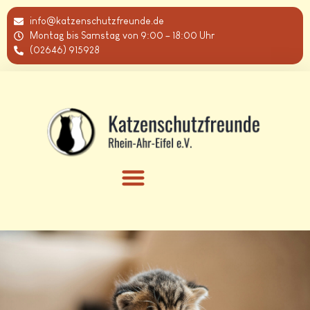
info@katzenschutzfreunde.de
Montag bis Samstag von 9:00 – 18:00 Uhr
(02646) 915928