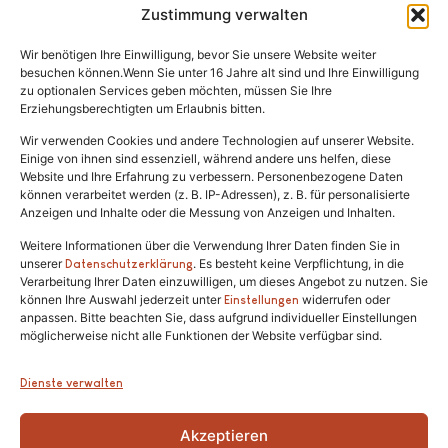
Zustimmung verwalten
Vermittlung
Wir benötigen Ihre Einwilligung, bevor Sie unsere Website weiter
Rechtliches
besuchen können.Wenn Sie unter 16 Jahre alt sind und Ihre Einwilligung
zu optionalen Services geben möchten, müssen Sie Ihre
Erziehungsberechtigten um Erlaubnis bitten.
Impressum
Datenschutz
Wir verwenden Cookies und andere Technologien auf unserer Website.
Einige von ihnen sind essenziell, während andere uns helfen, diese
Satzung
Website und Ihre Erfahrung zu verbessern. Personenbezogene Daten
können verarbeitet werden (z. B. IP-Adressen), z. B. für personalisierte
Anzeigen und Inhalte oder die Messung von Anzeigen und Inhalten.
Weitere Informationen über die Verwendung Ihrer Daten finden Sie in
unserer
. Es besteht keine Verpflichtung, in die
Datenschutzerklärung
Verarbeitung Ihrer Daten einzuwilligen, um dieses Angebot zu nutzen. Sie
können Ihre Auswahl jederzeit unter
widerrufen oder
Einstellungen
anpassen. Bitte beachten Sie, dass aufgrund individueller Einstellungen
Tel.:
(02646) 915928
möglicherweise nicht alle Funktionen der Website verfügbar sind.
info@katzenschutzfreunde.de
Dienste verwalten
Im Brandenfeld 22
Akzeptieren