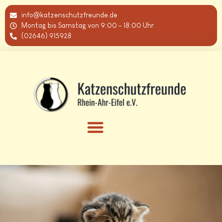
info@katzenschutzfreunde.de
Montag bis Samstag von 9:00 – 18:00 Uhr
(02646) 915928