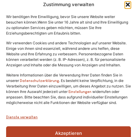
Zustimmung verwalten
Vermittlung
Wir benötigen Ihre Einwilligung, bevor Sie unsere Website weiter
Rechtliches
besuchen können.Wenn Sie unter 16 Jahre alt sind und Ihre Einwilligung
zu optionalen Services geben möchten, müssen Sie Ihre
Erziehungsberechtigten um Erlaubnis bitten.
Impressum
Datenschutz
Wir verwenden Cookies und andere Technologien auf unserer Website.
Einige von ihnen sind essenziell, während andere uns helfen, diese
Satzung
Website und Ihre Erfahrung zu verbessern. Personenbezogene Daten
können verarbeitet werden (z. B. IP-Adressen), z. B. für personalisierte
Anzeigen und Inhalte oder die Messung von Anzeigen und Inhalten.
Weitere Informationen über die Verwendung Ihrer Daten finden Sie in
unserer
. Es besteht keine Verpflichtung, in die
Datenschutzerklärung
Verarbeitung Ihrer Daten einzuwilligen, um dieses Angebot zu nutzen. Sie
können Ihre Auswahl jederzeit unter
widerrufen oder
Einstellungen
anpassen. Bitte beachten Sie, dass aufgrund individueller Einstellungen
Tel.:
(02646) 915928
möglicherweise nicht alle Funktionen der Website verfügbar sind.
info@katzenschutzfreunde.de
Dienste verwalten
Im Brandenfeld 22
Akzeptieren