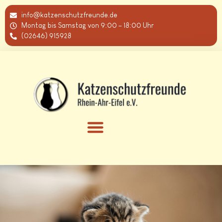
info@katzenschutzfreunde.de
Montag bis Samstag von 9:00 – 18:00 Uhr
(02646) 915928