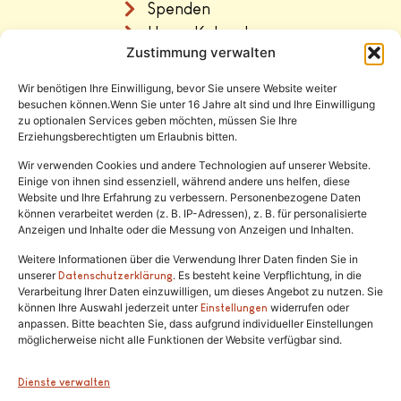
Spenden
Unser Katzenhaus
Zustimmung verwalten
Vermittlung
Wir benötigen Ihre Einwilligung, bevor Sie unsere Website weiter
Rechtliches
besuchen können.Wenn Sie unter 16 Jahre alt sind und Ihre Einwilligung
zu optionalen Services geben möchten, müssen Sie Ihre
Erziehungsberechtigten um Erlaubnis bitten.
Impressum
Datenschutz
Wir verwenden Cookies und andere Technologien auf unserer Website.
Einige von ihnen sind essenziell, während andere uns helfen, diese
Satzung
Website und Ihre Erfahrung zu verbessern. Personenbezogene Daten
können verarbeitet werden (z. B. IP-Adressen), z. B. für personalisierte
Anzeigen und Inhalte oder die Messung von Anzeigen und Inhalten.
Weitere Informationen über die Verwendung Ihrer Daten finden Sie in
unserer
. Es besteht keine Verpflichtung, in die
Datenschutzerklärung
Verarbeitung Ihrer Daten einzuwilligen, um dieses Angebot zu nutzen. Sie
können Ihre Auswahl jederzeit unter
widerrufen oder
Einstellungen
anpassen. Bitte beachten Sie, dass aufgrund individueller Einstellungen
Tel.:
(02646) 915928
möglicherweise nicht alle Funktionen der Website verfügbar sind.
info@katzenschutzfreunde.de
Dienste verwalten