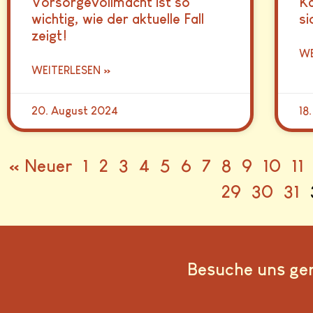
Vorsorgevollmacht ist so
Ka
wichtig, wie der aktuelle Fall
si
zeigt!
WE
WEITERLESEN »
20. August 2024
18
« Neuer
1
2
3
4
5
6
7
8
9
10
11
29
30
31
Besuche uns ge