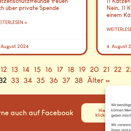
tzenschutzfreunde freuen
11 Katzen
ch über private Spende
Nein, 11 
einem Kä
ITERLESEN »
WEITERLES
. August 2024
4. August 
12
13
14
15
16
17
18
19
20
21
22
2
32
33
34
35
36
37
38
Älter »
Wir benötig
können.Wenn 
Hier
rne auch auf Facebook
klicken
geben möcht
Wir verwend
ihnen sind e