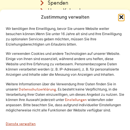
Spenden
Unser Katzenhaus
Zustimmung verwalten
Vermittlung
Wir benötigen Ihre Einwilligung, bevor Sie unsere Website weiter
Rechtliches
besuchen können.Wenn Sie unter 16 Jahre alt sind und Ihre Einwilligung
zu optionalen Services geben möchten, müssen Sie Ihre
Erziehungsberechtigten um Erlaubnis bitten.
Impressum
Datenschutz
Wir verwenden Cookies und andere Technologien auf unserer Website.
Einige von ihnen sind essenziell, während andere uns helfen, diese
Satzung
Website und Ihre Erfahrung zu verbessern. Personenbezogene Daten
können verarbeitet werden (z. B. IP-Adressen), z. B. für personalisierte
Anzeigen und Inhalte oder die Messung von Anzeigen und Inhalten.
Weitere Informationen über die Verwendung Ihrer Daten finden Sie in
unserer
. Es besteht keine Verpflichtung, in die
Datenschutzerklärung
Verarbeitung Ihrer Daten einzuwilligen, um dieses Angebot zu nutzen. Sie
können Ihre Auswahl jederzeit unter
widerrufen oder
Einstellungen
anpassen. Bitte beachten Sie, dass aufgrund individueller Einstellungen
Tel.:
(02646) 915928
möglicherweise nicht alle Funktionen der Website verfügbar sind.
info@katzenschutzfreunde.de
Dienste verwalten