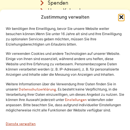
Spenden
Unser Katzenhaus
Zustimmung verwalten
Vermittlung
Wir benötigen Ihre Einwilligung, bevor Sie unsere Website weiter
Rechtliches
besuchen können.Wenn Sie unter 16 Jahre alt sind und Ihre Einwilligung
zu optionalen Services geben möchten, müssen Sie Ihre
Erziehungsberechtigten um Erlaubnis bitten.
Impressum
Datenschutz
Wir verwenden Cookies und andere Technologien auf unserer Website.
Einige von ihnen sind essenziell, während andere uns helfen, diese
Satzung
Website und Ihre Erfahrung zu verbessern. Personenbezogene Daten
können verarbeitet werden (z. B. IP-Adressen), z. B. für personalisierte
Anzeigen und Inhalte oder die Messung von Anzeigen und Inhalten.
Weitere Informationen über die Verwendung Ihrer Daten finden Sie in
unserer
. Es besteht keine Verpflichtung, in die
Datenschutzerklärung
Verarbeitung Ihrer Daten einzuwilligen, um dieses Angebot zu nutzen. Sie
können Ihre Auswahl jederzeit unter
widerrufen oder
Einstellungen
anpassen. Bitte beachten Sie, dass aufgrund individueller Einstellungen
Tel.:
(02646) 915928
möglicherweise nicht alle Funktionen der Website verfügbar sind.
info@katzenschutzfreunde.de
Dienste verwalten