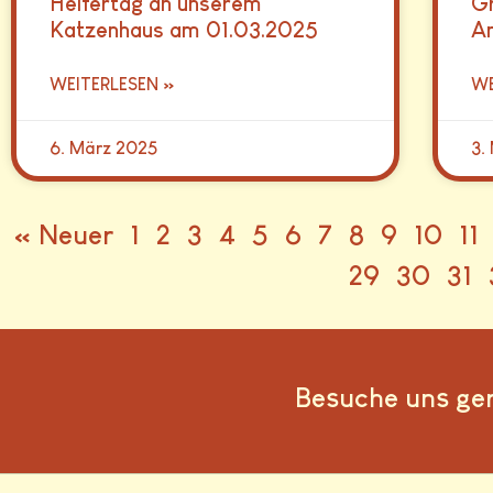
Helfertag an unserem
G
Katzenhaus am 01.03.2025
An
WEITERLESEN »
WE
6. März 2025
3.
« Neuer
1
2
3
4
5
6
7
8
9
10
11
29
30
31
Besuche uns ge