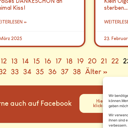
roßes DANKESCHÖN an
Klein Olg
imal Kiss!
sterben
ITERLESEN »
WEITERLES
 März 2025
23. Februa
12
13
14
15
16
17
18
19
20
21
22
2
32
33
34
35
36
37
38
Älter »
Wir benötig
können.Wenn 
Hier
rne auch auf Facebook
klicken
geben möcht
Wir verwend
ihnen sind e
verbessern.