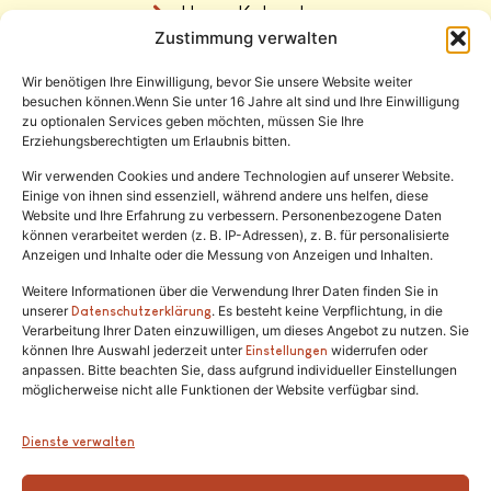
Unser Katzenhaus
Zustimmung verwalten
Vermittlung
Wir benötigen Ihre Einwilligung, bevor Sie unsere Website weiter
Rechtliches
besuchen können.Wenn Sie unter 16 Jahre alt sind und Ihre Einwilligung
zu optionalen Services geben möchten, müssen Sie Ihre
Erziehungsberechtigten um Erlaubnis bitten.
Impressum
Datenschutz
Wir verwenden Cookies und andere Technologien auf unserer Website.
Einige von ihnen sind essenziell, während andere uns helfen, diese
Satzung
Website und Ihre Erfahrung zu verbessern. Personenbezogene Daten
können verarbeitet werden (z. B. IP-Adressen), z. B. für personalisierte
Anzeigen und Inhalte oder die Messung von Anzeigen und Inhalten.
Weitere Informationen über die Verwendung Ihrer Daten finden Sie in
unserer
. Es besteht keine Verpflichtung, in die
Datenschutzerklärung
Verarbeitung Ihrer Daten einzuwilligen, um dieses Angebot zu nutzen. Sie
können Ihre Auswahl jederzeit unter
widerrufen oder
Einstellungen
anpassen. Bitte beachten Sie, dass aufgrund individueller Einstellungen
Tel.:
(02646) 915928
möglicherweise nicht alle Funktionen der Website verfügbar sind.
info@katzenschutzfreunde.de
Dienste verwalten
Im Brandenfeld 22